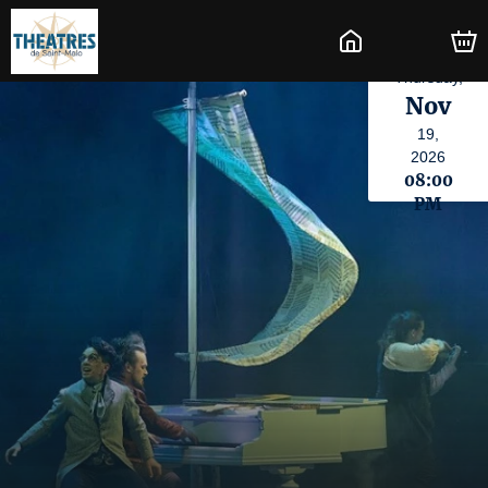
Thursday,
Nov
19,
2026
08:00
PM