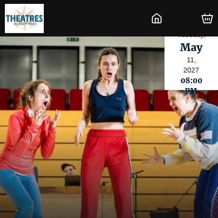
Tuesday,
May
11,
2027
08:00
PM