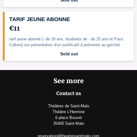
Sold out
TARIF JEUNE ABONNE
€11
tarif jeune abonné (- de 18 ans, étudiants de - de 25 ans et Pass
Culture) sur présentation d'un justificatif à présenter au guichet
Sold out
See more
Contact us
Théâtres de Saint-Malo
Théâtre L'Hermine
6 place Bouvet
35400 Saint-Malo
reservation@theatresaintmalo.com